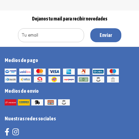
Dejanos tu mail para recibir novedades
Enviar
Medios de pago
Medios de envío
Nuestras redes sociales