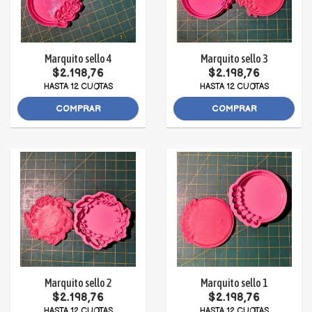
Marquito sello 4
Marquito sello 3
$2.198,76
$2.198,76
HASTA 12 CUOTAS
HASTA 12 CUOTAS
COMPRAR
COMPRAR
Marquito sello 2
Marquito sello 1
$2.198,76
$2.198,76
HASTA 12 CUOTAS
HASTA 12 CUOTAS