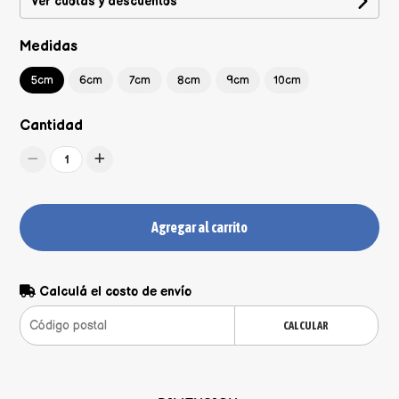
Ver cuotas y descuentos
Medidas
5cm
6cm
7cm
8cm
9cm
10cm
Cantidad
1
Agregar al carrito
Calculá el costo de envío
CALCULAR