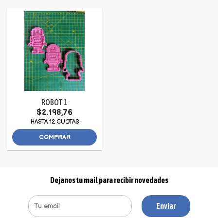
ROBOT 1
$2.198,76
HASTA 12 CUOTAS
COMPRAR
Dejanos tu mail para recibir novedades
Enviar