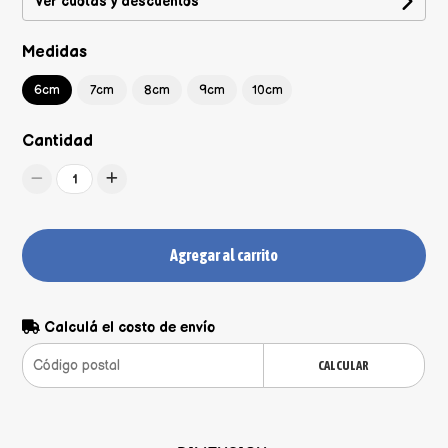
Ver cuotas y descuentos
Medidas
6cm
7cm
8cm
9cm
10cm
Cantidad
1
Agregar al carrito
Calculá el costo de envío
CALCULAR