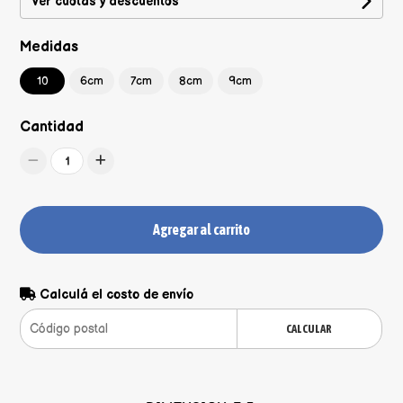
Ver cuotas y descuentos
Medidas
10
6cm
7cm
8cm
9cm
Cantidad
1
Agregar al carrito
Calculá el costo de envío
CALCULAR