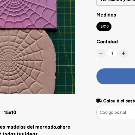
Medidas
15X10
Cantidad
1
Calculá el cost
: 15x10
jores modelos del mercado,ahora
 todas tus ideas.