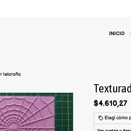
INICIO
r telaraña
Texturad
$4.610,27
Elegí cómo p
Ver cuotas y des