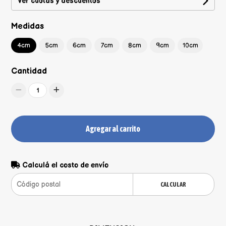
Ver cuotas y descuentos
Medidas
4cm
5cm
6cm
7cm
8cm
9cm
10cm
Cantidad
1
Agregar al carrito
Calculá el costo de envío
CALCULAR