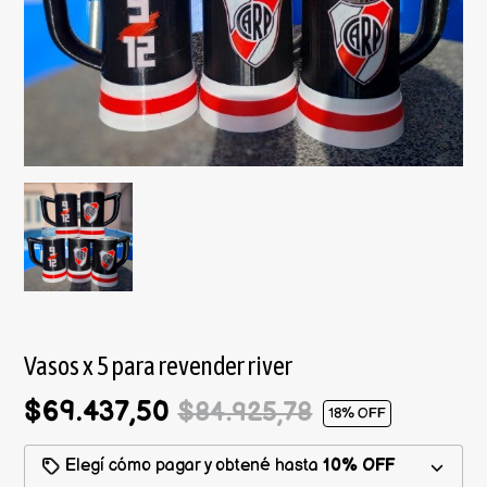
Vasos x 5 para revender river
$69.437,50
$84.925,78
18
% OFF
Elegí cómo pagar y obtené hasta
10% OFF