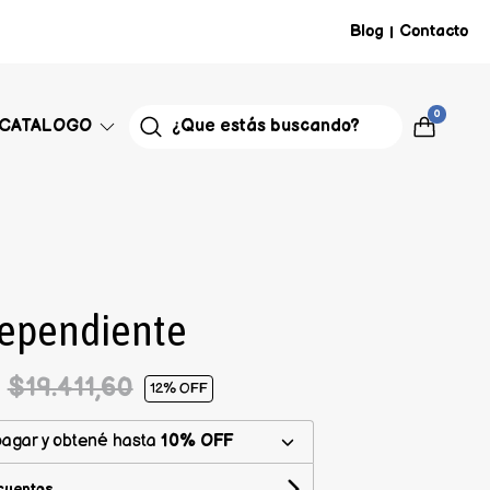
Blog
Contacto
|
0
CATALOGO
dependiente
6
$19.411,60
12
% OFF
agar y obtené hasta
10% OFF
cuentos