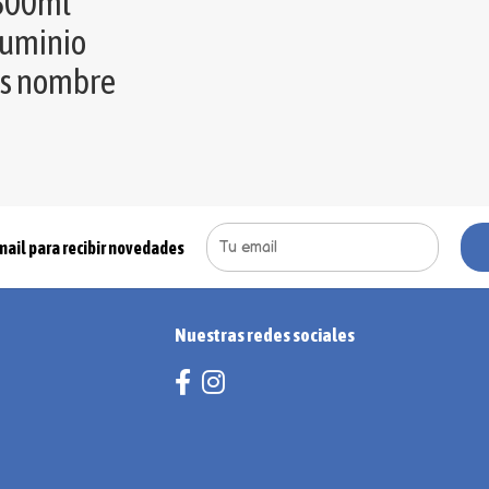
 600ml
luminio
os nombre
mail para recibir novedades
Nuestras redes sociales