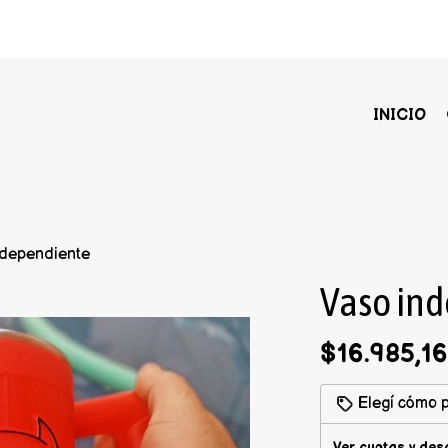
INICIO
ndependiente
Vaso in
$16.985,1
Elegí cómo p
Ver cuotas y des