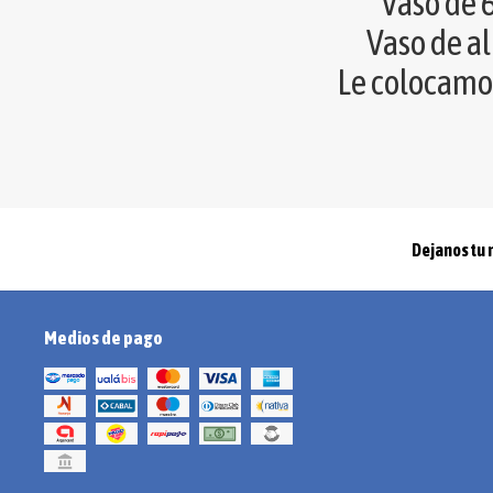
Vaso de
Vaso de a
Le colocam
Dejanos tu 
Medios de pago