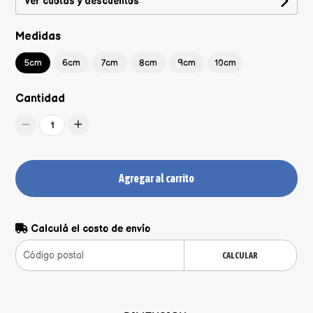
Ver cuotas y descuentos
Medidas
5cm
6cm
7cm
8cm
9cm
10cm
Cantidad
1
Agregar al carrito
Calculá el costo de envío
CALCULAR