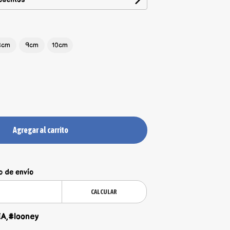
8cm
9cm
10cm
Agregar al carrito
o de envío
CALCULAR
,#looney