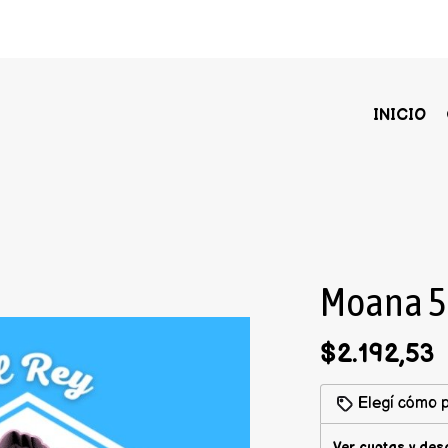
INICIO
Moana 5
$2.192,53
Elegí cómo p
Ver cuotas y des