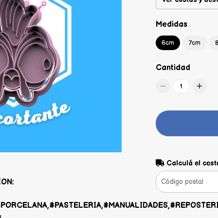
Medidas
6cm
7cm
Cantidad
1
Calculá el cost
ION:
PORCELANA,#PASTELERIA,#MANUALIDADES,#REPOSTERIA
s