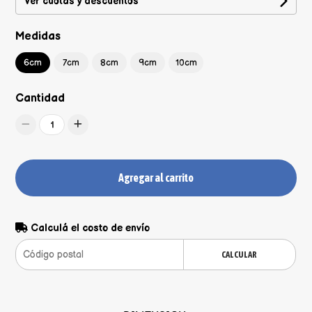
Ver cuotas y descuentos
Medidas
6cm
7cm
8cm
9cm
10cm
Cantidad
1
Agregar al carrito
Calculá el costo de envío
CALCULAR