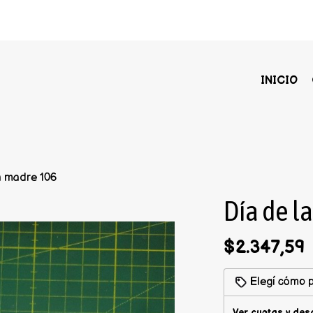
INICIO
a madre 106
Día de l
$2.347,59
Elegí cómo p
Ver cuotas y des