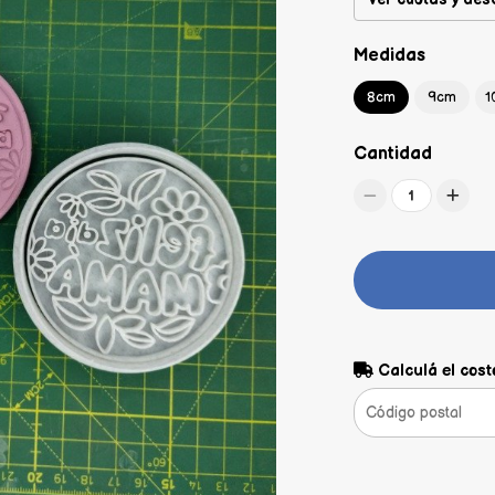
Medidas
8cm
9cm
1
Cantidad
1
Calculá el cost