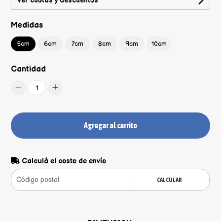
Ver cuotas y descuentos
Medidas
5cm
6cm
7cm
8cm
9cm
10cm
Cantidad
1
Agregar al carrito
Calculá el costo de envío
CALCULAR