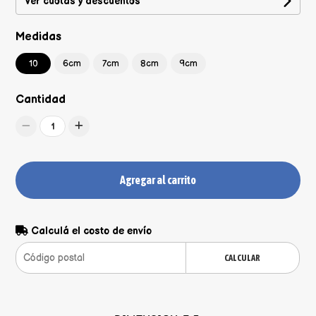
Ver cuotas y descuentos
Medidas
10
6cm
7cm
8cm
9cm
Cantidad
1
Agregar al carrito
Calculá el costo de envío
CALCULAR