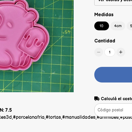
Medidas
10
4cm
Cantidad
1
Calculá el cost
: 7.5
antes3d,#porcelanafria,#tortas,#manualidades,#animlaes,#pas