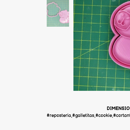
DIMENSION
#reposteria,#galletitas,#cookie,#cort