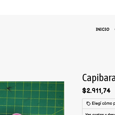
INICIO
Capibara
$2.911,74
Elegí cómo p
Ver cuotas y des