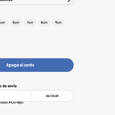
5cm
6cm
7cm
8cm
9cm
Agregar al carrito
o de envío
CALCULAR
cuas,#conejo