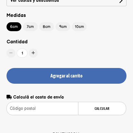
Ver cuotas y descuentos
Medidas
6cm
7cm
8cm
9cm
10cm
Cantidad
1
Agregar al carrito
Calculá el costo de envío
CALCULAR