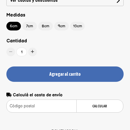
Ver cuotas y descuentos
Medidas
6cm
7cm
8cm
9cm
10cm
Cantidad
1
Agregar al carrito
Calculá el costo de envío
CALCULAR